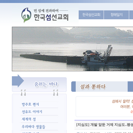
한국섬선교회
항해일지
[지심도] 개발 앞둔 거제 지심도..평