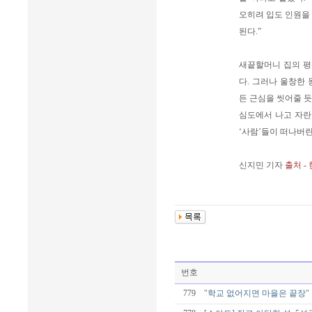
오히려 입도 인원을
된다.”
새끝할머니 집의 평
다. 그러나 울창한
든 근심을 씻어줄 듯
심도에서 나고 자란 
‘사람’들이 떠나버린
신지민 기자
출처 -
번호
779
"학교 없어지면 마을은 끝장"