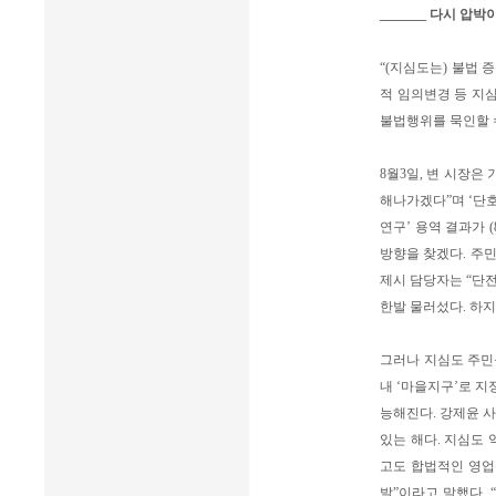
_______ 다시 압
“(지심도는) 불법 
적 임의변경 등 지
불법행위를 묵인할 
8월3일, 변 시장은
해나가겠다”며 ‘단호
연구’ 용역 결과가 
방향을 찾겠다. 주민
제시 담당자는 “단전
한발 물러섰다. 하
그러나 지심도 주민
내 ‘마을지구’로 
능해진다. 강제윤 
있는 해다. 지심도
고도 합법적인 영업을
발”이라고 말했다. 