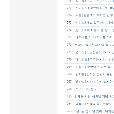
778
[소야도] 작고 아담한 섬, 
777
[서거차도] 90cm에 8만원, 
776
[우도] 관광객이 빠지고 난 후
775
[지심도] 개발 앞둔 거제 지심
774
[장도] 여수 예술의 섬 '장도
773
[내파수도 외] 내파수도·가의
772
전남도, 섬가치 재조명 '섬 교
771
[관리도] 고군산열도에서 가
770
[대기점도] 묵묵한 시간…신안
769
[반월도] '보랏빛' 하나로 승
768
[임자도] 천사섬 신안의 튤립
767
[흑산도] 자산 정약전 발자취
766
[하의도 외] 섬
765
강제윤 시인, 섬의날 기념 '당
764
[덕적도] 서해의 국민관광지 ‘
763
8월 8일 섬의 날 맞아…대학생 