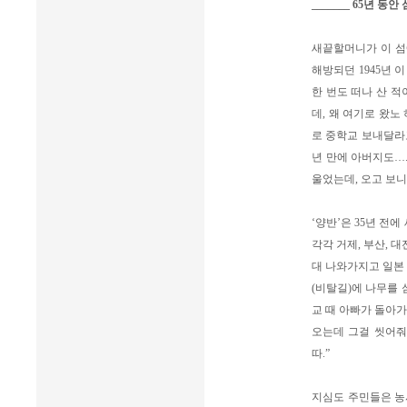
_______ 65년 동
새끝할머니가 이 섬에
해방되던 1945년 
한 번도 떠나 산 적
데, 왜 여기로 왔노
로 중학교 보내달라고
년 만에 아버지도….
울었는데, 오고 보니
‘양반’은 35년 전
각각 거제, 부산, 
대 나와가지고 일본 
(비탈길)에 나무를 
교 때 아빠가 돌아가
오는데 그걸 씻어줘
따.”
지심도 주민들은 농사