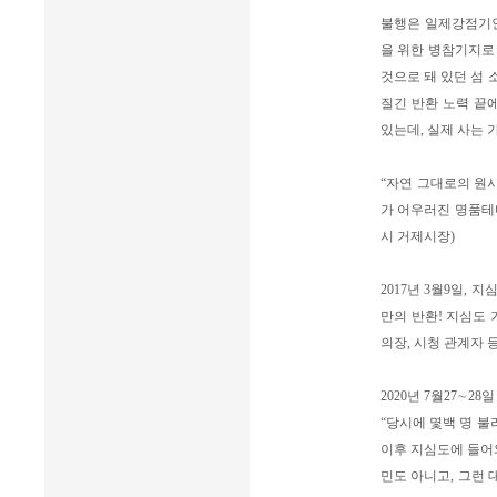
불행은 일제강점기인
을 위한 병참기지로 
것으로 돼 있던 섬 
질긴 반환 노력 끝에
있는데, 실제 사는 
“자연 그대로의 원
가 어우러진 명품테
시 거제시장)
2017년 3월9일, 
만의 반환! 지심도
의장, 시청 관계자 
2020년 7월27∼
“당시에 몇백 명 불
이후 지심도에 들어와
민도 아니고, 그런 