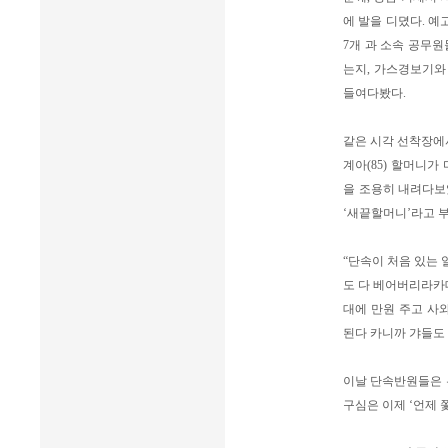
에 발을 디뎠다. 예
7개 과 소속 공무
는지, 가스경보기와
들여다봤다.
같은 시각 선착장에
계아(85) 할머니가
을 조용히 내려다보
‘새끝할머니’라고 
“단속이 처음 있는 
도 다 베어버리라카데
대에 만원 주고 사와
된다 카니까 갸들도 
이날 단속반원들은 두
구심은 이제 ‘언제