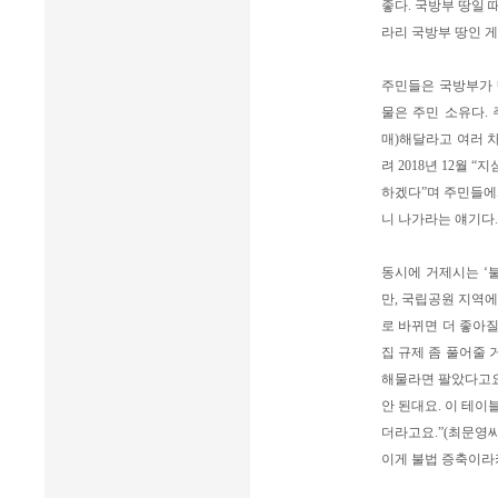
좋다. 국방부 땅일 
라리 국방부 땅인 게
주민들은 국방부가 땅
물은 주민 소유다.
매)해달라고 여러 
려 2018년 12월
하겠다”며 주민들에게
니 나가라는 얘기다.
동시에 거제시는 ‘
만, 국립공원 지역에
로 바뀌면 더 좋아질
집 규제 좀 풀어줄 
해물라면 팔았다고요
안 된대요. 이 테이
더라고요.”(최문영씨
이게 불법 증축이라