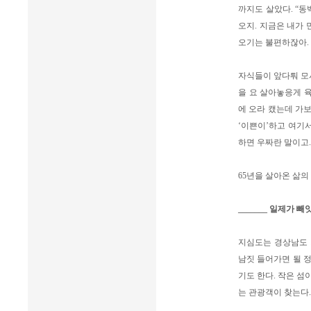
까지도 살았다. “동
오지. 지금은 내가 
오기는 불편하잖아. 
자식들이 앞다퉈 모
을 요 살아놓응게 
에 오라 캤는데 가보
‘이쁜이’하고 여기서
하면 우짜란 말이고.
65년을 살아온 삶의
_______ 일제가 
지심도는 경상남도 
남짓 들어가면 될 정
기도 한다. 작은 섬
는 관광객이 찾는다.