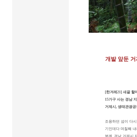
개발 앞둔 거
[한겨레21] 새끝 
15가구 사는 경남 
거제시, 생태관광공
조용하던 섬이 다시
기인데다 며칠째 내리
분께, 경남 거제시 