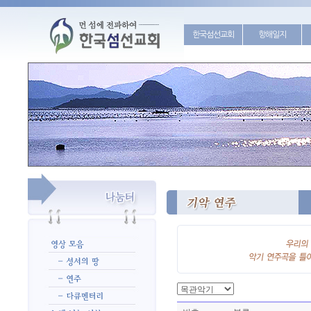
한국섬선교회
항해일지