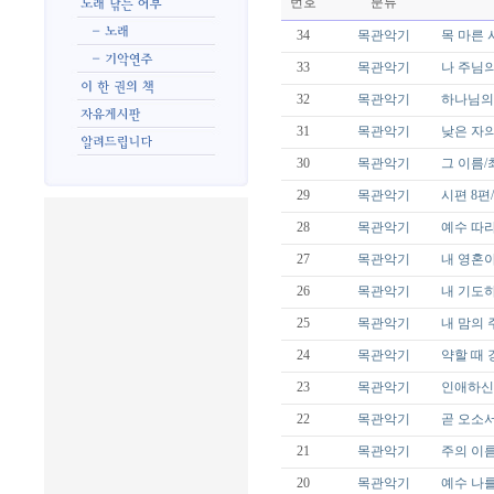
번호
분류
34
목관악기
목 마른 사슴
33
목관악기
나 주님의
32
목관악기
하나님의 
31
목관악기
낮은 자의
30
목관악기
그 이름/
29
목관악기
시편 8편
28
목관악기
예수 따라가
27
목관악기
내 영혼아
26
목관악기
내 기도하
25
목관악기
내 맘의 
24
목관악기
약할 때 
23
목관악기
인애하신 
22
목관악기
곧 오소서
21
목관악기
주의 이름
20
목관악기
예수 나를 