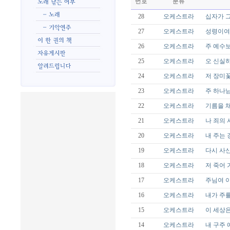
번호
분류
28
오케스트라
십자가 그
27
오케스트라
성령이여 
26
오케스트라
주 예수보다
25
오케스트라
오 신실하
24
오케스트라
저 장미꽃
23
오케스트라
주 하나님
22
오케스트라
기름을 채
21
오케스트라
나 죄의 
20
오케스트라
내 주는 
19
오케스트라
다시 사신 
18
오케스트라
저 죽어 가
17
오케스트라
주님여 이
16
오케스트라
내가 주를
15
오케스트라
이 세상은
14
오케스트라
내 구주 예