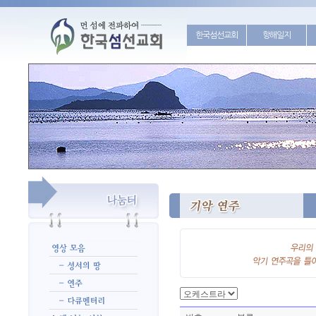
한국섬선교회
항해일지