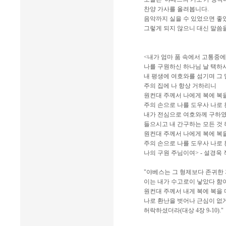
찬양 가사를 올려봅니다.
음악까지 실을 수 있었으면 좋
그렇게 되지 않으니 대신 말씀
<내가 엄마 품 속에서 고통중에
나를 구원하신 하나님 날 택하
내 평생에 여호와를 섬기며 그
주의 집에 나 항상 거하리니
원컨대 주께서 나에게 복에 복
주의 손으로 나를 도우사 나로
내가 전심으로 여호와께 구하
들으시고 내 간구하는 모든 것
원컨대 주께서 나에게 복에 복
주의 손으로 나를 도우사 나로
나의 구원 주님이여> - 설경욱 
"야베스는 그 형제보다 존귀한
이는 내가 수고로이 낳았다 함
원컨대 주께서 내게 복에 복을 
나로 환난을 벗어나 근심이 없
허락하셨더라(대상 4장 9-10)."