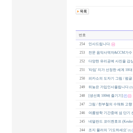
번호
254
인사드립니다.
253
전문 음악사역자&CCM가수 
252
다양한 유리공예 사진을 감상
251
'타임' 지가 선정한 세계 10
250
피카소의 도자기 그림 / 펌글
249
뒤늦은 가입인사올립니다
(2)
248
[생선회 100배 즐기기]
247
그림 / 한부철의 수채화 고향
246
여름방학 기간중에 섬 단기 
245
네덜란드 코이켄호프 (Keukenh
244
조지 뮬러의 '기도하세요'
(1)