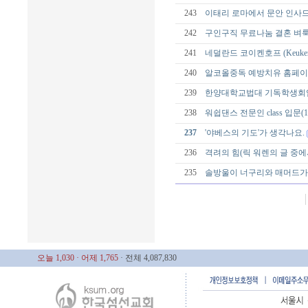
243
이태리 로마에서 문안 인사
242
구인구직 무료나눔 결혼 벼
241
네덜란드 코이켄호프 (Keukenh
240
알코올중독 예방치유 홈페
239
한양대학교법대 기독학생회
238
워쉽댄스 전문인 class 입문(
237
'야베스의 기도'가 생각나요.
236
격려의 힘(릭 워렌의 글 중에
235
솔방울이 너구리와 매머드가
오늘 1,030
· 어제 1,765
· 전체 4,087,830