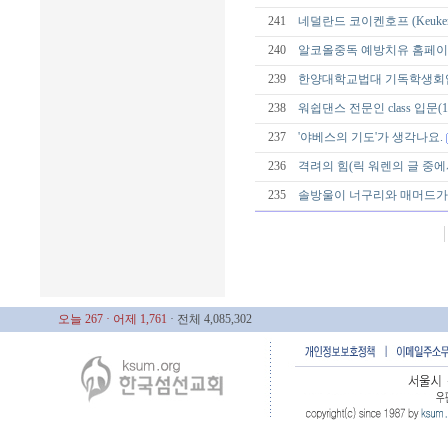
241
네덜란드 코이켄호프 (Keukenh
240
알코올중독 예방치유 홈페
239
한양대학교법대 기독학생회
238
워쉽댄스 전문인 class 입문(
237
'야베스의 기도'가 생각나요.
236
격려의 힘(릭 워렌의 글 중에
235
솔방울이 너구리와 매머드가
오늘 267
· 어제 1,761
· 전체 4,085,302