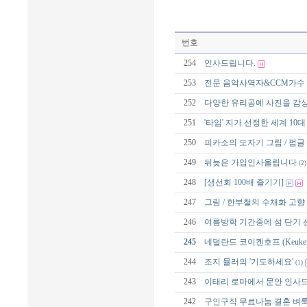
번호
254
인사드립니다.
253
전문 음악사역자&CCM가수 
252
다양한 유리공예 사진을 감상
251
'타임' 지가 선정한 세계 10
250
피카소의 도자기 그림 / 펌글
249
뒤늦은 가입인사올립니다
(2)
248
[생선회 100배 즐기기]
247
그림 / 한부철의 수채화 고향
246
여름방학 기간중에 섬 단기 
245
네덜란드 코이켄호프 (Keukenh
244
조지 뮬러의 '기도하세요'
(1)
243
이태리 로마에서 문안 인사
242
구인구직 무료나눔 결혼 벼