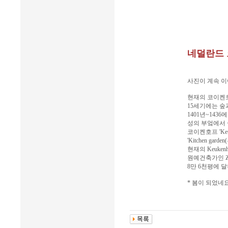
네덜란드 코
사진이 계속 이
현재의 코이켄호프
15세기에는 숲
1401년~14
성의 부엌에서 
코이켄호프 'Keu
'Kitchen ga
현재의 Keuke
원예건축가인 Zo
8만 6천평에 
* 봄이 되었네