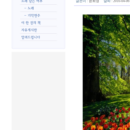
글쓴이
:
윤희영
날짜
: 2010-04-