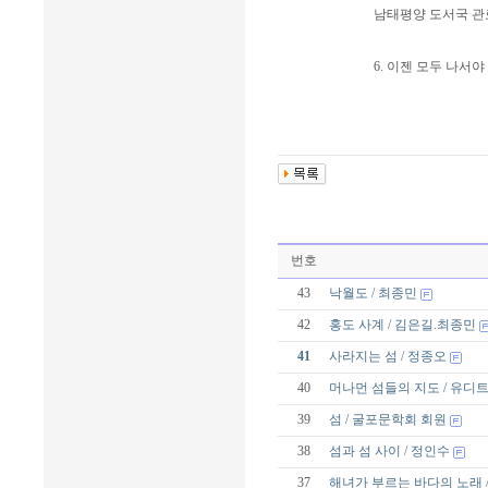
남태평양 도서국 관
6. 이젠 모두 나서야 
번호
43
낙월도 / 최종민
42
홍도 사계 / 김은길.최종민
41
사라지는 섬 / 정종오
40
머나먼 섬들의 지도 / 유디
39
섬 / 굴포문학회 회원
38
섬과 섬 사이 / 정인수
37
해녀가 부르는 바다의 노래 