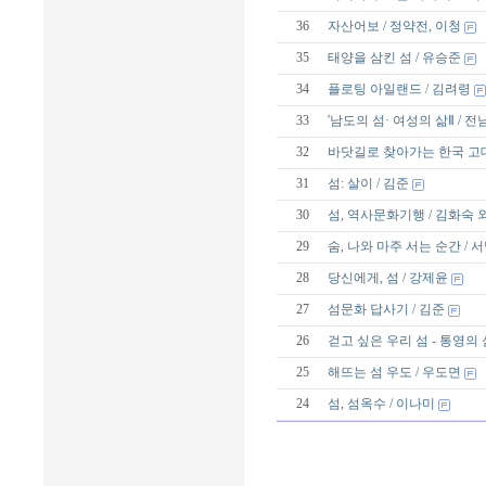
36
자산어보 / 정약전, 이청
35
태양을 삼킨 섬 / 유승준
34
플로팅 아일랜드 / 김려령
33
'남도의 섬· 여성의 삶Ⅱ /
32
바닷길로 찾아가는 한국 고대
31
섬: 살이 / 김준
30
섬, 역사문화기행 / 김화숙 
29
숨, 나와 마주 서는 순간 / 
28
당신에게, 섬 / 강제윤
27
섬문화 답사기 / 김준
26
걷고 싶은 우리 섬 - 통영의 
25
해뜨는 섬 우도 / 우도면
24
섬, 섬옥수 / 이나미