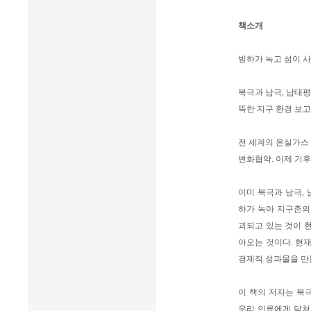
책소개
빙하가 녹고 섬이 
북극과 남극, 남태
뜩한 지구 환경 보
전 세계의 온실가스 
변화협약. 이제 기후
이미 북극과 남극,
하가 녹아 지구촌의
괴되고 있는 것이 
아오는 것이다. 현
경제적 성과물을 만
이 책의 저자는 북
우리 인류에게 닥쳐