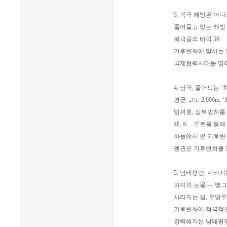
3. 북극 해빙은 어디로
줄어들고 있는 해빙 
북극곰의 비극 59
기후변화에 맞서는 연
국제협력시대를 열어
4. 남극, 줄어드는 ‘
평균 고도 2,000m, 
빙저호, 심부빙하를 
韓, K―루트를 통해
하늘에서 본 기후변화
펭귄은 기후변화를 알
5. 남태평양, 사라지는 섬(
피지의 눈물 ― 맹그
사라지는 섬, 투발루의
기후변화에 적극적으로
강력해지는 남태평양