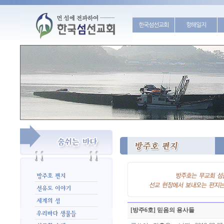
한국섬선교회
항해일지
[방주6호] 믿음의 용사들