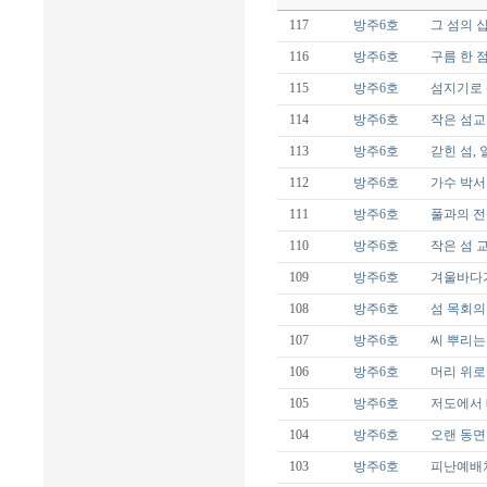
117
방주6호
그 섬의 
116
방주6호
구름 한 
115
방주6호
섬지기로 
114
방주6호
작은 섬교
113
방주6호
갇힌 섬, 
112
방주6호
가수 박서
111
방주6호
풀과의 
110
방주6호
작은 섬 
109
방주6호
겨울바다
108
방주6호
섬 목회의
107
방주6호
씨 뿌리는
106
방주6호
머리 위로
105
방주6호
저도에서
104
방주6호
오랜 동면
103
방주6호
피난예배