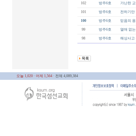
102
방주6호
가난한 교
101
방주6호
전하기만
100
방주6호
믿음의 
99
방주6호
열매 없는
98
방주6호
해상사고 
오늘 1,020
· 어제 1,564
· 전체 4,089,384