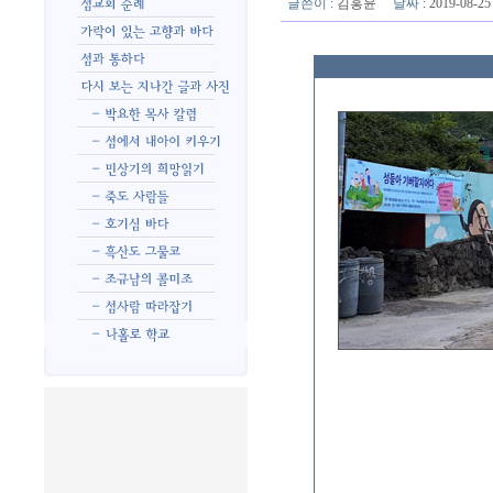
글쓴이
:
김홍윤
날짜
: 2019-08-