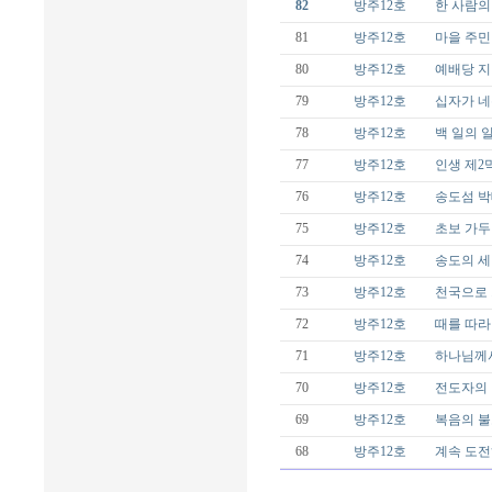
82
방주12호
한 사람의
81
방주12호
마을 주민
80
방주12호
예배당 지
79
방주12호
십자가 네
78
방주12호
백 일의 
77
방주12호
인생 제2
76
방주12호
송도섬 박
75
방주12호
초보 가
74
방주12호
송도의 세
73
방주12호
천국으로 
72
방주12호
때를 따라
71
방주12호
하나님께서
70
방주12호
전도자의 
69
방주12호
복음의 불
68
방주12호
계속 도전