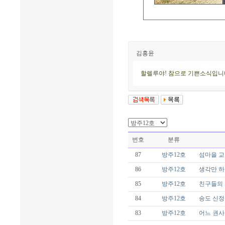
김홍윤
할렐루야! 참으로 기쁜소식입니다
번호
분류
87
방주12호
섬마을 교
86
방주12호
생각만 하
85
방주12호
친구들의
84
방주12호
송도 신정
83
방주12호
어느 권사