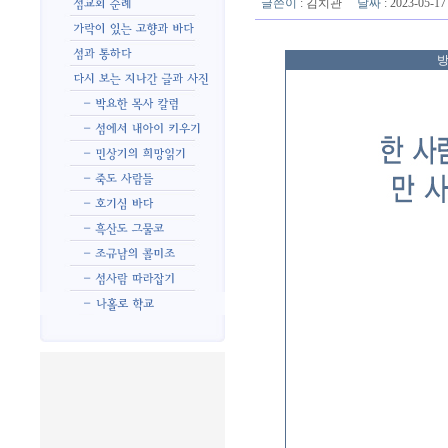
글쓴이
:
김치관
날짜
: 2023-05-
방