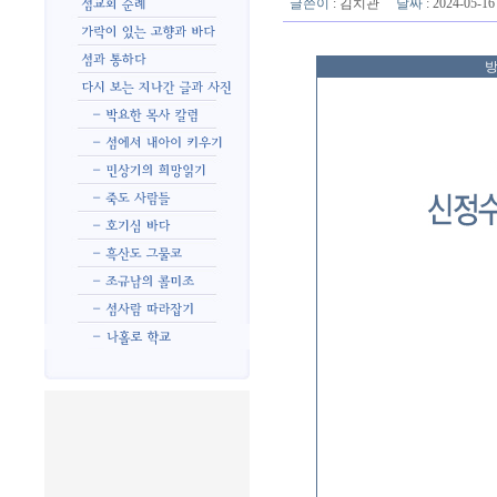
글쓴이
:
김치관
날짜
: 2024-05-
방