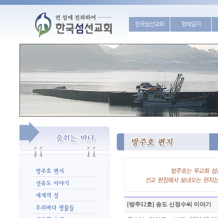
한국섬선교회
항해일지
[방주12호] 송도 신정수씨 이야기