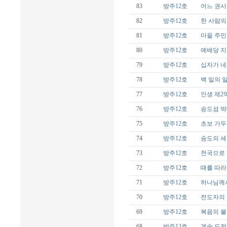
83
방주12호
어느 권사
82
방주12호
한 사람의
81
방주12호
마을 주민
80
방주12호
예배당 지
79
방주12호
십자가 네
78
방주12호
백 일의 
77
방주12호
인생 제2
76
방주12호
송도섬 박
75
방주12호
초보 가
74
방주12호
송도의 세
73
방주12호
천국으로 
72
방주12호
때를 따라
71
방주12호
하나님께서
70
방주12호
전도자의 
69
방주12호
복음의 불
68
방주12호
계속 도전