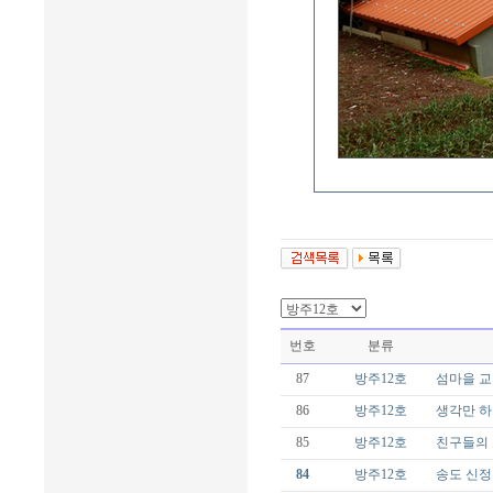
번호
분류
87
방주12호
섬마을 교
86
방주12호
생각만 하
85
방주12호
친구들의
84
방주12호
송도 신정