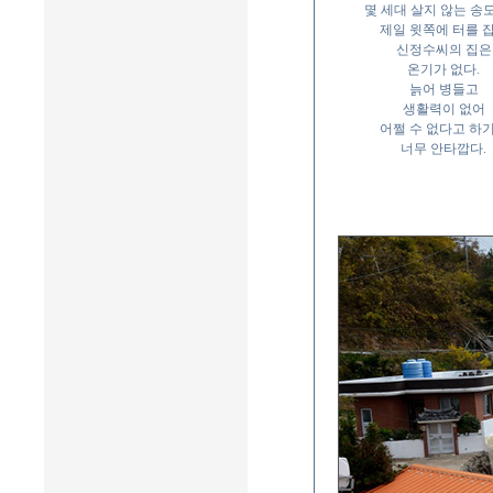
몇 세대 살지 않는 송
제일 윗쪽에 터를 
신정수씨의 집은
온기가 없다.
늙어 병들고
생활력이 없어
어쩔 수 없다고 하
너무 안타깝다.