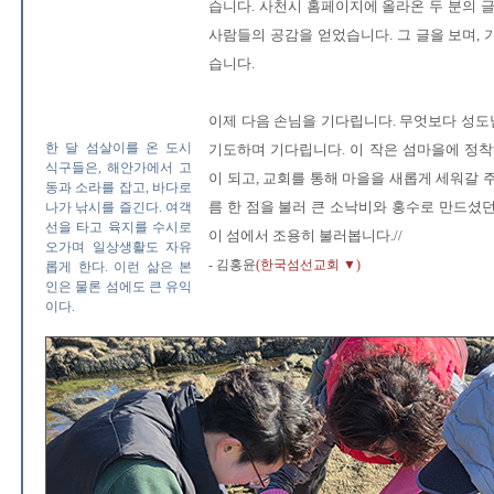
습니다. 사천시 홈페이지에 올라온 두 분의 
사람들의 공감을 얻었습니다. 그 글을 보며,
습니다.
이제 다음 손님을 기다립니다. 무엇보다 성
한 달 섬살이를 온 도시
기도하며 기다립니다. 이 작은 섬마을에 정착
식구들은, 해안가에서 고
이 되고, 교회를 통해 마을을 새롭게 세워갈 
동과 소라를 잡고, 바다로
름 한 점을 불러 큰 소낙비와 홍수로 만드셨
나가 낚시를 즐긴다. 여객
선을 타고 육지를 수시로
이 섬에서 조용히 불러봅니다.//
오가며 일상생활도 자유
- 김홍윤
(한국섬선교회 ▼)
롭게 한다. 이런 삶은 본
인은 물론 섬에도 큰 유익
이다.