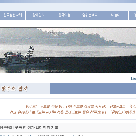
한국섬선교회
항해일지
한국의섬
숨쉬는 바다
나눔터
Ho
[방주6호] 구름 한 점과 엘리야의 기도