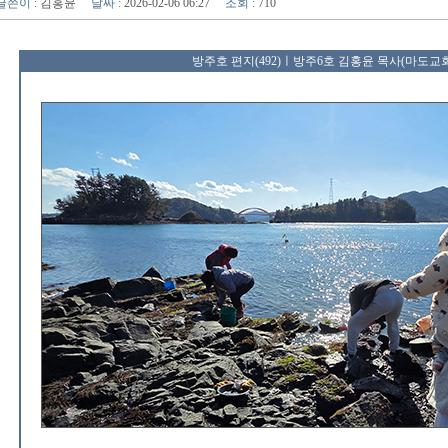
글쓴이
:
김홍윤
날짜
: 2026-02-06 06:27
조회
: 710
방주호 편지(492)ㅣ방주6호 김홍윤 목사(마도교회