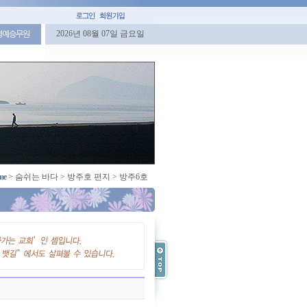
2026년 08월 07일 금요일
명예승무원
me
>
숨쉬는 바다
>
방주호 편지
>
방주6호