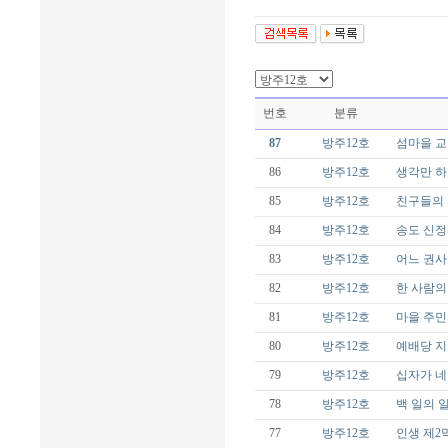
번호
분류
87
방주12호
섬마을 교
86
방주12호
생각만 하
85
방주12호
친구들의
84
방주12호
송도 신정
83
방주12호
어느 권사
82
방주12호
한 사람의
81
방주12호
마을 주민
80
방주12호
예배당 지
79
방주12호
십자가 네
78
방주12호
백 일의 
77
방주12호
인생 제2