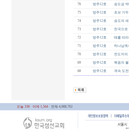
76
방주12호
송도섬 박
75
방주12호
초보 가
74
방주12호
송도의 세
73
방주12호
천국으로 
72
방주12호
때를 따라
71
방주12호
하나님께서
70
방주12호
전도자의 
69
방주12호
복음의 불
68
방주12호
계속 도전
오늘 338
· 어제 1,564
· 전체 4,088,702