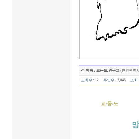
섬 이름 : 교동도/연육교
(인천광역시
교회수
: 12
주민수
: 3,046
조회
교/동/도
망