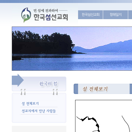
한국섬선교회
항해일지