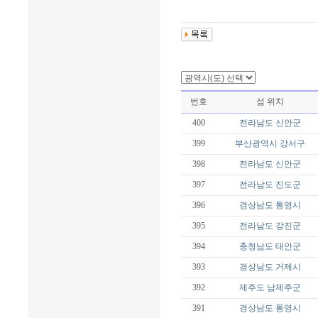
번호
섬 위치
400
전라남도
신안군
399
부산광역시
강서구
398
전라남도
신안군
397
전라남도
진도군
396
경상남도
통영시
395
전라남도
강진군
394
충청남도
태안군
393
경상남도
거제시
392
제주도
남제주군
391
경상남도
통영시