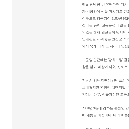
옛날부터 한 번 유배가면 다시
가 비참하게 생을 마치기도 했
신분으로 강등되어 1506년 9
정되는 곳이 교동읍성이 있는 읍
되었든 현재 연산군이 당시에 
안내판을 세워놓은 연산군 적거
와서 죽게 되자 그 자리에 당집
부군당 인근에는 '강화도령' 철
함을 받아 피살이 되었고, 이로
전남의 해남지역이 선비들의 유
보내졌지만 왕권에 치명적일 수
양에서 하루, 이틀거리인 교동
2008년 9월에 강화도 본섬인
에 개통될 예정이다. 다리 이름은