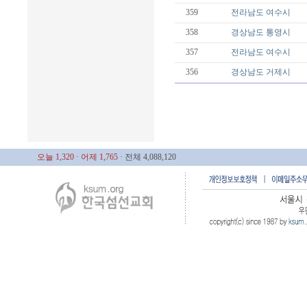
359
전라남도
여수시
358
경상남도
통영시
357
전라남도
여수시
356
경상남도
거제시
오늘 1,320
· 어제 1,765
· 전체 4,088,120