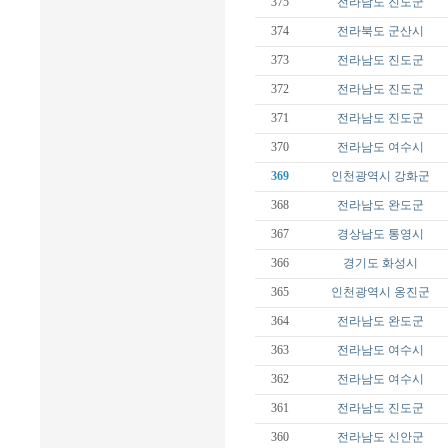
375
전라남도
진도군
374
전라북도
군산시
373
전라남도
진도군
372
전라남도
진도군
371
전라남도
진도군
370
전라남도
여수시
369
인천광역시
강화군
368
전라남도
완도군
367
경상남도
통영시
366
경기도
화성시
365
인천광역시
옹진군
364
전라남도
완도군
363
전라남도
여수시
362
전라남도
여수시
361
전라남도
진도군
360
전라남도
신안군