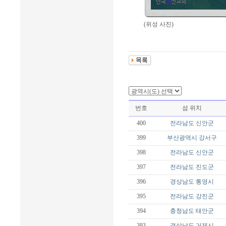
(위성 사진)
번호
섬 위치
400
전라남도
신안군
399
부산광역시
강서구
398
전라남도
신안군
397
전라남도
진도군
396
경상남도
통영시
395
전라남도
강진군
394
충청남도
태안군
393
경상남도
거제시