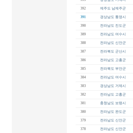
392
제주도
남제주군
391
경상남도
통영시
390
전라남도
진도군
389
전라남도
여수시
388
전라남도
신안군
387
전라북도
군산시
386
전라남도
고흥군
385
전라북도
부안군
384
전라남도
여수시
383
경상남도
거제시
382
전라남도
고흥군
381
충청남도
보령시
380
전라남도
완도군
379
전라남도
신안군
378
전라남도
신안군