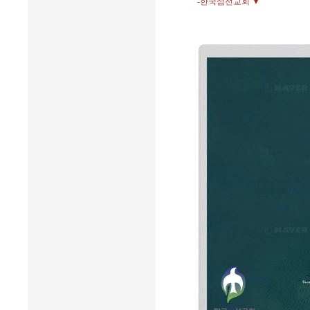
-한국섬선교회 ▼