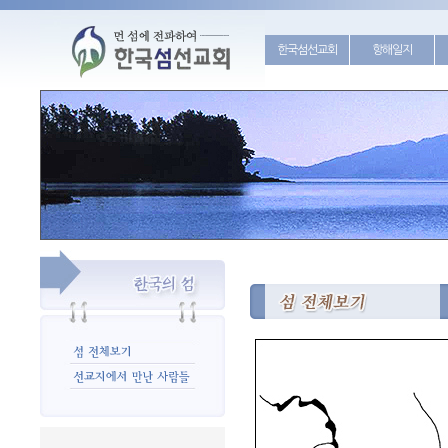
한국섬선교회
항해일지