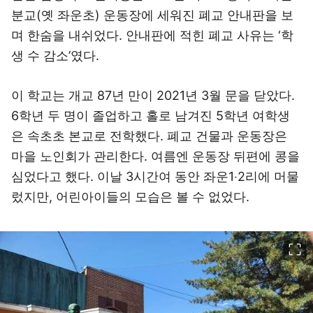
분교(옛 좌운초) 운동장에 세워진 폐교 안내판을 보
며 한숨을 내쉬었다. 안내판에 적힌 폐교 사유는 ‘학
생 수 감소’였다.
이 학교는 개교 87년 만이 2021년 3월 문을 닫았다.
6학년 두 명이 졸업하고 홀로 남겨진 5학년 여학생
은 속초초 본교로 전학했다. 폐교 건물과 운동장은
마을 노인회가 관리한다. 여름엔 운동장 뒤편에 콩을
심었다고 했다. 이날 3시간여 동안 좌운1‧2리에 머물
렀지만, 어린아이들의 모습은 볼 수 없었다.
이미지 크게 보기