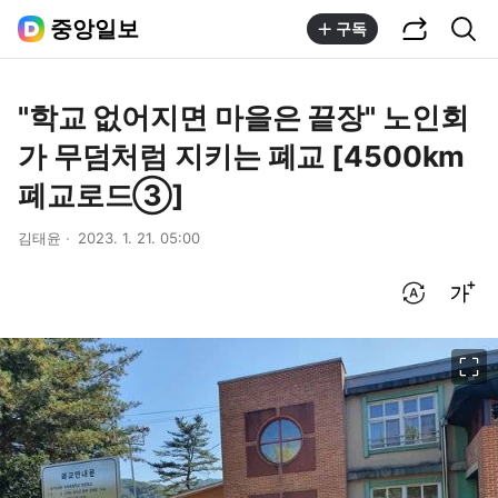
공유하기
통합검색
중앙일보
구독
"학교 없어지면 마을은 끝장" 노인회
가 무덤처럼 지키는 폐교 [4500km
폐교로드③]
김태윤
2023. 1. 21. 05:00
번역 설정
글씨크기 조절하기
이미지 크게 보기