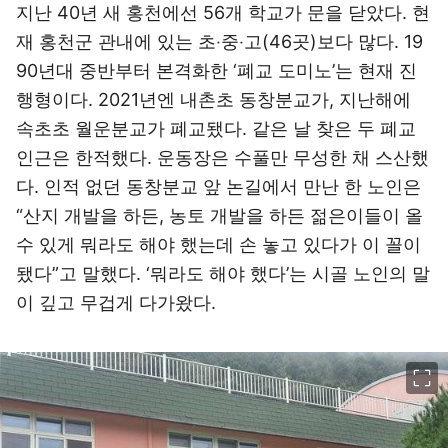
지난 40년 새 홍천에선 56개 학교가 문을 닫았다. 현
재 홍천군 관내에 있는 초‧중‧고(46곳)보다 많다. 19
90년대 중반부터 본격화한 ‘폐교 도미노’는 현재 진
행형이다. 2021년엔 내촌초 동창분교가, 지난해에
속초초 월운분교가 폐교됐다. 같은 날 찾은 두 폐교
인근은 한적했다. 운동장은 수풀만 무성한 채 스산했
다. 인적 없던 동창분교 앞 논길에서 만난 한 노인은
“산지 개발을 하든, 농토 개발을 하든 젊은이들이 올
수 있게 뭐라도 해야 했는데 손 놓고 있다가 이 꼴이
됐다”고 말했다. ‘뭐라도 해야 했다’는 시골 노인의 말
이 깊고 무겁게 다가왔다.
이미지 크게 보기