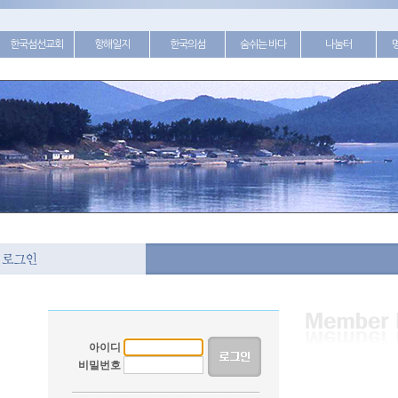
한국섬선교회
항해일지
한국의섬
숨쉬는 바다
나눔터
아이디
비밀번호