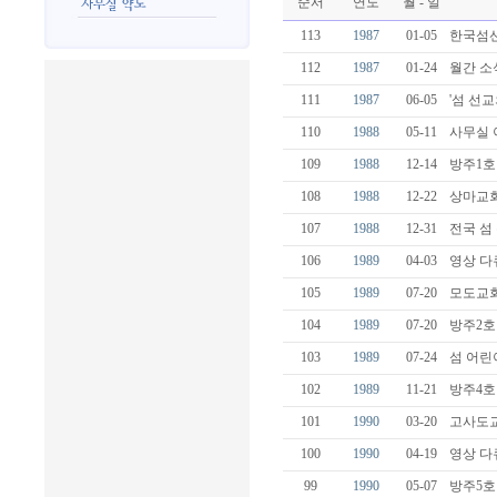
순서
연도
월 - 일
113
1987
01-05
한국섬선
112
1987
01-24
월간 소
111
1987
06-05
'섬 선교
110
1988
05-11
사무실 
109
1988
12-14
방주1호
108
1988
12-22
상마교회
107
1988
12-31
전국 섬 
106
1989
04-03
영상 다
105
1989
07-20
모도교회
104
1989
07-20
방주2호
103
1989
07-24
섬 어린이
102
1989
11-21
방주4호
101
1990
03-20
고사도교
100
1990
04-19
영상 다
99
1990
05-07
방주5호