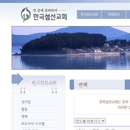
한국섬선교회
항해일지