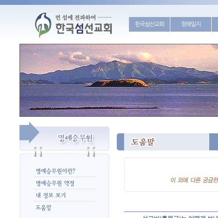
한국섬선교회
항해일지