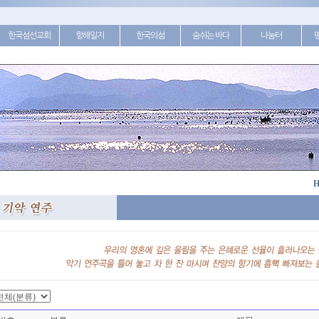
한국섬선교회
항해일지
한국의섬
숨쉬는 바다
나눔터
H