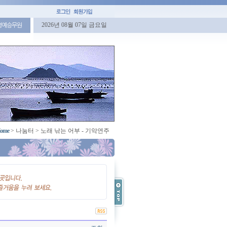
2026년 08월 07일 금요일
명예승무원
ome
>
나눔터
>
노래 낚는 어부 - 기악연주