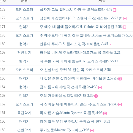
번호
분류
제목
173
오케스트라
십자가 그늘 밑에/F.C. 마커 곡-오케스트라-4:48
172
오케스트라
성령이여 강림하사/J.R. 스웬니 곡-오케스트라-5:22
(1)
171
현악기
주 예수 내 맘에 들어와/C.H. Gabriel 곡-바이올린-2:58
170
오케스트라
주 예수보다 더 귀한 것은 없네/G.B.Shea 곡-오케스트라-5:36
169
현악기
만유의 주재/R.S. 윌리스 편곡-바이올린-3:45
168
건반악기
평안을 너에게 주노라/도나 애드킨스 곡-피아노-3:21
167
현악기
내 주를 가까이 하게 함은/L.N. 모리스 곡-현악-5:12
166
오케스트라
오 신실하신 주/W.M. 런얀 곡-오케스트라-3:56
165
현악기
나 같은 죄인 살리신/미국 전래곡-바이올린-2:57
(3)
164
현악기
참 아름다워라/영국 전래곡-현악-4:30
163
현악기
주의 거룩하심 생각할 때/기타-3:39
162
오케스트라
저 장미꽃 위에 이슬/C.A. 밀스 곡-오케스트라-5:43
161
목관악기
목 마른 사슴/Martin Nystron 곡-플롯-4:06
160
현악기
죄짐 맡은 우리 구주/C.C. 콘버스 곡-현악-3:33
159
건반악기
주기도문/Malotte 곡-피아노-3:05