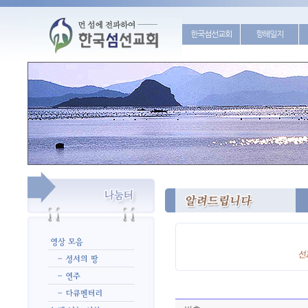
한국섬선교회
항해일지