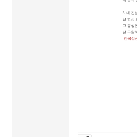
내 몸과
3. 내 
날 항상
그 풍성
날 구원
-한국섬