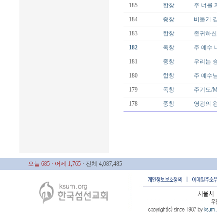
185
합창
주 너를 지키
184
중창
비둘기 같이
183
합창
존귀하신 
182
독창
주 예수 내가
181
중창
우리는 승리
180
합창
주 예수님 
179
독창
주기도/Mal
178
중창
영광의 왕께
오늘 685
· 어제 1,765
· 전체 4,087,485