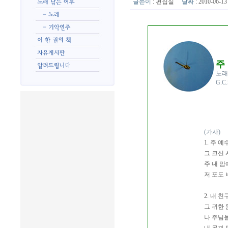
글쓴이
:
편집실
날짜
: 2010-06-
주
노래
G.C
(가사)
1. 주 
그 크신
주 내 맘
저 포도 
2. 내 
그 귀한
나 주님