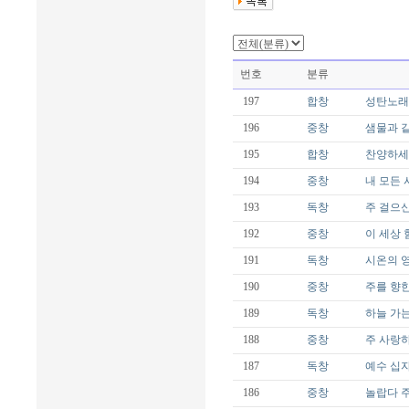
번호
분류
197
합창
성탄노래 
196
중창
샘물과 같은
195
합창
찬양하세 오
194
중창
내 모든 시
193
독창
주 걸으신 
192
중창
이 세상 험하
191
독창
시온의 영광
190
중창
주를 향한
189
독창
하늘 가는 
188
중창
주 사랑하
187
독창
예수 십자가
186
중창
놀랍다 주님