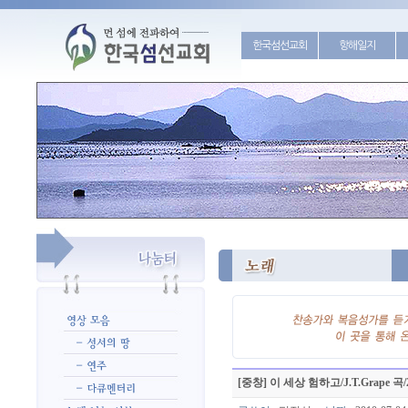
한국섬선교회
항해일지
[중창] 이 세상 험하고/J.T.Grape 곡/2