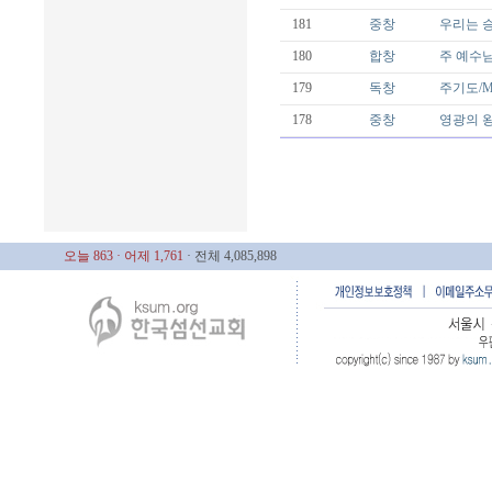
181
중창
우리는 승리
180
합창
주 예수님 
179
독창
주기도/Mal
178
중창
영광의 왕께
오늘 863
· 어제 1,761
· 전체 4,085,898