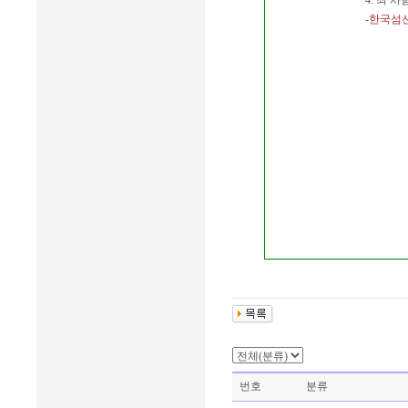
4. 죄 
-한국섬
번호
분류