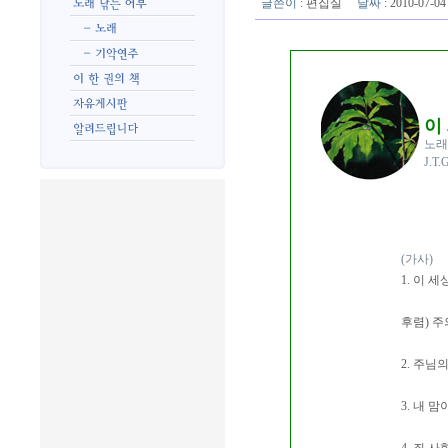
글쓴이
:
편집실
날짜
: 2010-07-
이
노래
J.T
(가사)
1. 이 
후렴) 주
2. 주님
3. 내 