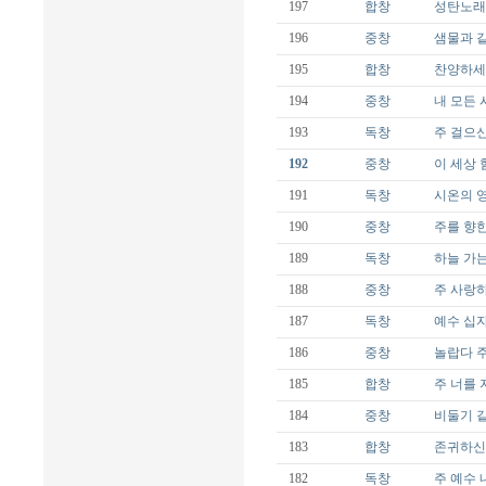
197
합창
성탄노래 
196
중창
샘물과 같은
195
합창
찬양하세 오
194
중창
내 모든 시
193
독창
주 걸으신 
192
중창
이 세상 험하
191
독창
시온의 영광
190
중창
주를 향한
189
독창
하늘 가는 
188
중창
주 사랑하
187
독창
예수 십자가
186
중창
놀랍다 주님
185
합창
주 너를 지키
184
중창
비둘기 같이
183
합창
존귀하신 
182
독창
주 예수 내가