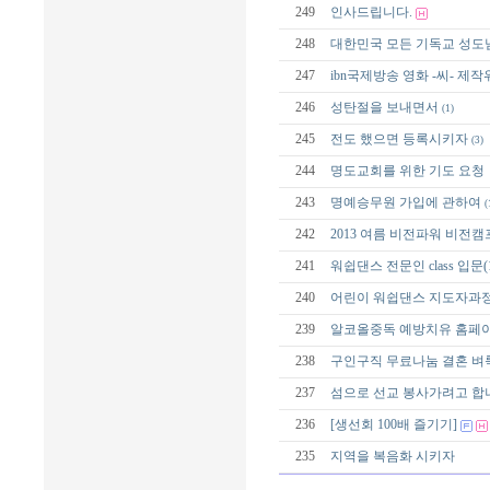
249
인사드립니다.
248
대한민국 모든 기독교 성도
247
ibn국제방송 영화 -씨- 제
246
성탄절을 보내면서
(1)
245
전도 했으면 등록시키자
(3)
244
명도교회를 위한 기도 요청
243
명예승무원 가입에 관하여
(
242
2013 여름 비전파워 비전캠
241
워쉽댄스 전문인 class 입문(
240
어린이 워쉽댄스 지도자과정 sch
239
알코올중독 예방치유 홈페
238
구인구직 무료나눔 결혼 
237
섬으로 선교 봉사가려고 합
236
[생선회 100배 즐기기]
235
지역을 복음화 시키자