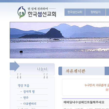
한국섬선교회
항해일지
예배당내수성페인트칠해주세요