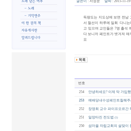
글쓴이
:
서정운
날짜
: 2015-11-
득량도는 지도상에 보면 전남 
서 철선이 하루에 일회 다니는데
고 있으며 교인들은 7명 출석 
다 보니까 페인트가 볏겨져 매
요
번호
254
안녕하세요? 이제 막 가입
253
예배당내수성페인트칠해주
252
장영희 교수 파이프오르간 
251
일망타진 전도법
(1)
250
섬마을 자립교회의 설맞이 