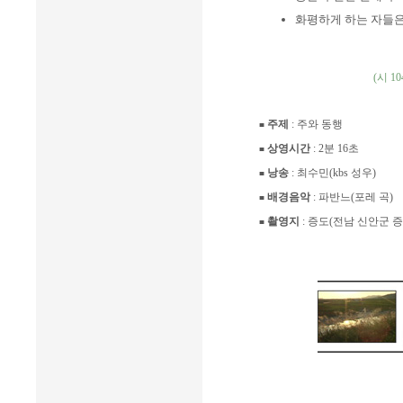
화평하게 하는 자들은
(시 104
주제
: 주와 동행
■
상영시간
: 2분 16초
■
낭송
: 최수민(kbs 성우)
■
배경음악
: 파반느(포레 곡)
■
촬영지
: 증도(전남 신안군 증도
■