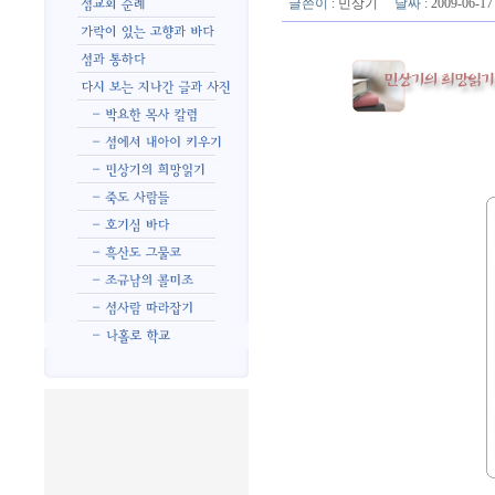
글쓴이
:
민상기
날짜
: 2009-06-