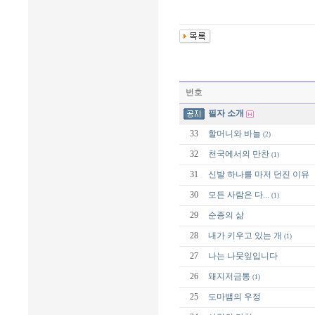
번호
필자 소개
33
할머니와 바늘
(2)
32
천국에서의 만찬
(1)
31
신발 하나를 마저 던진 이유
30
모든 사람은 다...
(1)
29
순종의 삶
28
내가 키우고 있는 개
(1)
27
나는 나뭇잎입니다
26
돼지저금통
(1)
25
도마뱀의 우정