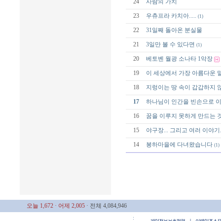
24
사람의 가치
23
우츄프라 카치아.....
(1)
22
31일째 돌아온 분실물
21
3일만 볼 수 있다면
(1)
20
베토벤 월광 소나타 1악장
19
이 세상에서 가장 아름다운 
18
지렁이는 땅 속이 갑갑하지 
17
하나님이 인간을 빈손으로 이
16
꿈을 이루지 못하게 만드는 
15
야구장... 그리고 여러 이야기..
14
봉하마을에 다녀왔습니다
(1)
오늘 1,672
· 어제 2,005
· 전체 4,084,946