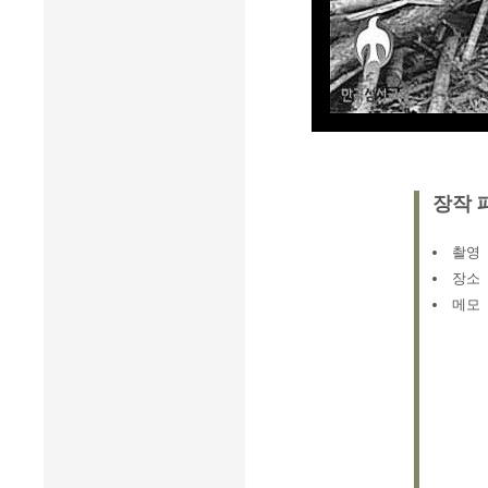
장작 
촬영
장소
메모