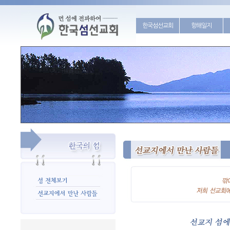
한국섬선교회
항해일지