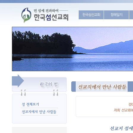
한국섬선교회
항해일지