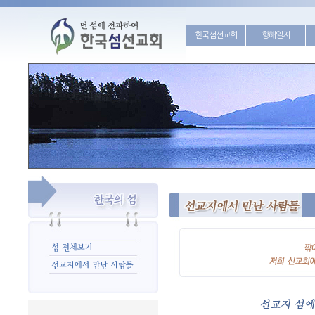
한국섬선교회
항해일지