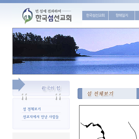
한국섬선교회
항해일지