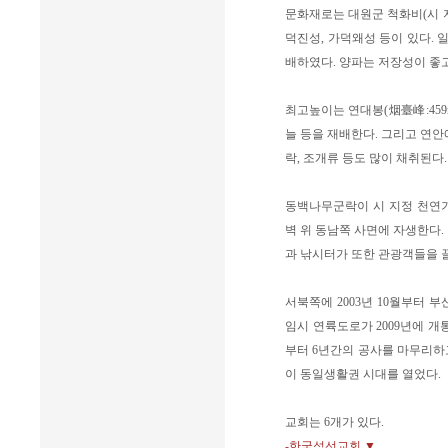
문화재로는 대원군 척화비(시 지정
덕진성, 가덕왜성 등이 있다.
배하였다. 양파는 저장성이 좋
최고높이는 연대봉(烟臺峰:459
늘 등을 재배한다. 그리고 연안에
락, 조개류 등도 많이 채취된다.
동백나무군락이 시 지정 천연기
벽 위 동남쪽 사면에 자생한다.
과 낚시터가 또한 관광객들을 
서북쪽에 2003년 10월부터
임시 연륙도로가 2009년에 개통
부터 6년간의 공사를 마무리하고
이 동일생활권 시대를 열었다.
교회는 6개가 있다.
-한국섬선교회 ▼