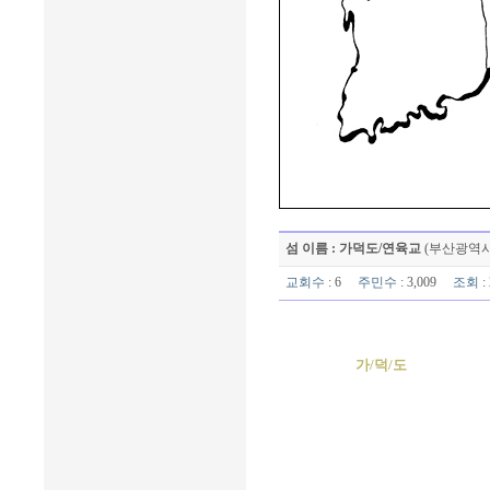
섬 이름 : 가덕도/연육교
(부산광역시
교회수
: 6
주민수
: 3,009
조회
:
가/덕/도