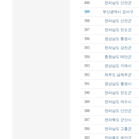
400
전라남도
신안군
399
부산광역시
강서구
398
전라남도
신안군
397
전라남도
진도군
396
경상남도
통영시
395
전라남도
강진군
394
충청남도
태안군
393
경상남도
거제시
392
제주도
남제주군
391
경상남도
통영시
390
전라남도
진도군
389
전라남도
여수시
388
전라남도
신안군
387
전라북도
군산시
386
전라남도
고흥군
385
전라북도
부안군