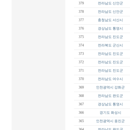
379
전라남도
신안군
378
전라남도
신안군
377
충청남도
서산시
376
경상남도
통영시
375
전라남도
진도군
374
전라북도
군산시
373
전라남도
진도군
372
전라남도
진도군
371
전라남도
진도군
370
전라남도
여수시
369
인천광역시
강화군
368
전라남도
완도군
367
경상남도
통영시
366
경기도
화성시
365
인천광역시
옹진군
364
전라남도
완도군