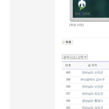
(위성 사진)
번호
섬 위치
400
전라남도
신안군
399
부산광역시
강서구
398
전라남도
신안군
397
전라남도
진도군
396
경상남도
통영시
395
전라남도
강진군