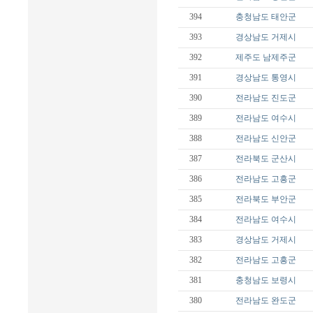
394
충청남도
태안군
393
경상남도
거제시
392
제주도
남제주군
391
경상남도
통영시
390
전라남도
진도군
389
전라남도
여수시
388
전라남도
신안군
387
전라북도
군산시
386
전라남도
고흥군
385
전라북도
부안군
384
전라남도
여수시
383
경상남도
거제시
382
전라남도
고흥군
381
충청남도
보령시
380
전라남도
완도군