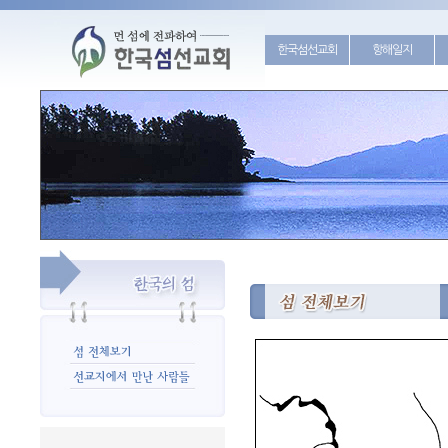
한국섬선교회
항해일지