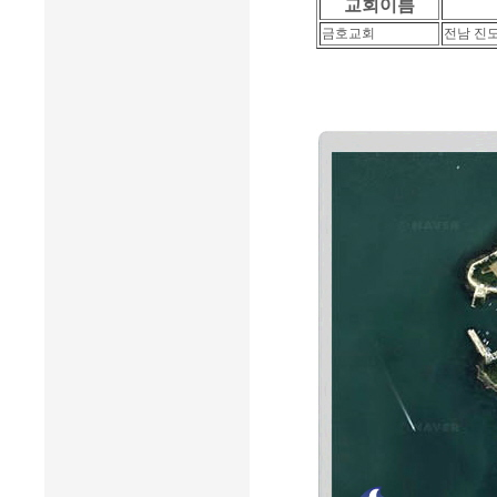
교회이름
금호교회
전남 진