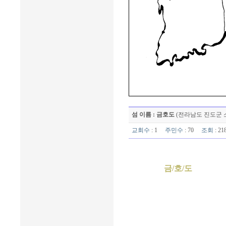
섬 이름 : 금호도
(전라남도 진도군 
교회수
: 1
주민수
: 70
조회
: 2
금/호/도