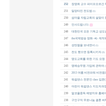
252
장영희 교수 파이프오르간 
251
일망타진 전도법
(1)
250
섬마을 자립교회의 설맞이 
249
인사드립니다.
248
대한민국 모든 기독교 성도
247
ibn국제방송 영화 -씨- 제
246
성탄절을 보내면서
(1)
245
전도 했으면 등록시키자
(3)
244
명도교회를 위한 기도 요청
243
명예승무원 가입에 관하여
(
242
2013 여름 비전파워 비전캠
241
워쉽댄스 전문인 class 입문(
240
어린이 워쉽댄스 지도자과정 sch
239
알코올중독 예방치유 홈페
238
구인구직 무료나눔 결혼 