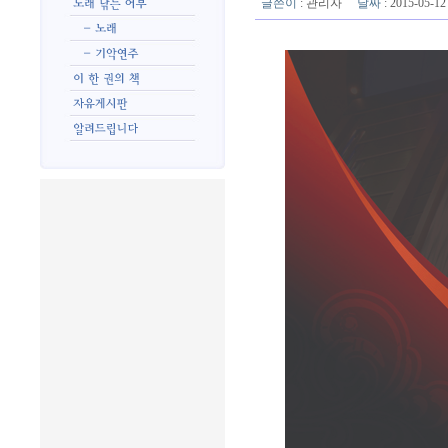
글쓴이
:
관리자
날짜
: 2015-05-