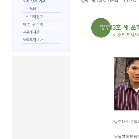
날짜
: 2017-09-19 16:54
조회
: 6
방주13호 운
낙월교회 백형