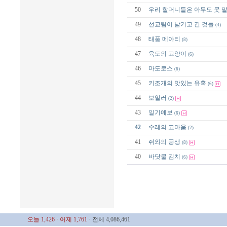
50
우리 할머니들은 아무도 못 말
49
선교팀이 남기고 간 것들
(4)
48
태풍 메아리
(8)
47
육도의 고양이
(6)
46
마도로스
(6)
45
키조개의 맛있는 유혹
(6)
44
보일러
(2)
43
일기예보
(6)
42
수레의 고마움
(2)
41
쥐와의 공생
(8)
40
바닷물 김치
(6)
오늘 1,426
· 어제 1,761
· 전체 4,086,461