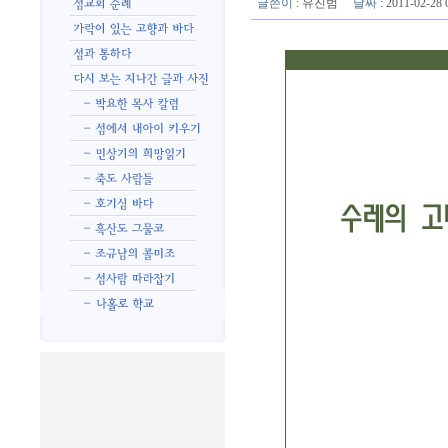
글쓴이
:
유진범
날짜
: 2011-02-2