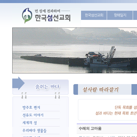
한국섬선교회
항해일지
수레의 고마움