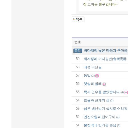
참 고마운 친구입니다~
번호
바다처럼 낮은 마음과 큰마음을
59
회자정리 거자필반(會者定離 
58
태풍 피난길
57
통발
(2)
56
햇살과 빨래
55
목사 안수를 받았습니다
(4)
54
효율과 관계의 삶
(2)
53
섬은 냉난방기 설치도 어려워
52
엔진오일과 전어구이
(2)
51
불청객과 반가운 손님
(8)