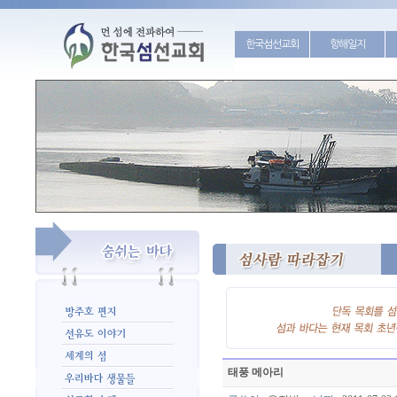
한국섬선교회
항해일지
태풍 메아리