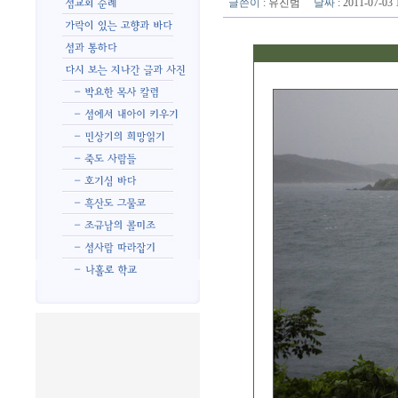
글쓴이
:
유진범
날짜
: 2011-07-0