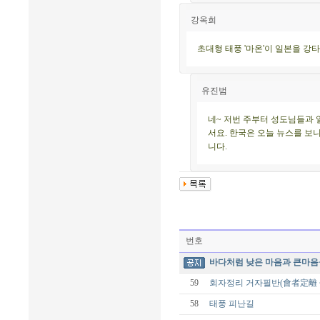
강옥희
초대형 태풍 '마온'이 일본을 
유진범
네~ 저번 주부터 성도님들과
서요. 한국은 오늘 뉴스를 보
니다.
번호
바다처럼 낮은 마음과 큰마음을
59
회자정리 거자필반(會者定離 
58
태풍 피난길