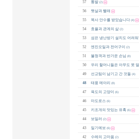
57
통발
(2)
56
햇살과 빨래
55
목사 안수를 받았습니다
(4)
54
효율과 관계의 삶
(2)
53
섬은 냉난방기 설치도 어려워
52
엔진오일과 전어구이
(2)
51
불청객과 반가운 손님
(8)
50
우리 할머니들은 아무도 못 말
49
선교팀이 남기고 간 것들
(4)
48
태풍 메아리
(8)
47
육도의 고양이
(6)
46
마도로스
(6)
45
키조개의 맛있는 유혹
(6)
44
보일러
(2)
43
일기예보
(6)
42
수레의 고마움
(2)