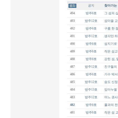
공지
찾아가는 
494
방주6호
그 섬의 
493
방주12호
섬마을 교
492
방주6호
구름 한 
491
방주12호
생각만 하
490
방주6호
섬지기로 
489
방주6호
작은 섬교
488
방주6호
갇힌 섬, 
487
방주12호
친구들의
486
방주6호
가수 박서
485
방주12호
송도 신정
484
방주13호
임마누엘
483
방주12호
어느 권사
482
방주6호
풀과의 
481
방주6호
작은 섬 