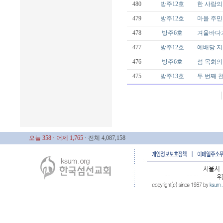
480
방주12호
한 사람의
479
방주12호
마을 주민
478
방주6호
겨울바다
477
방주12호
예배당 지
476
방주6호
섬 목회의
475
방주13호
두 번째 
오늘 358
· 어제 1,765
· 전체 4,087,158