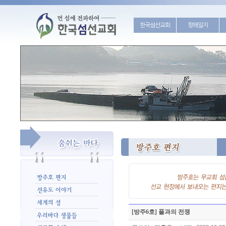
한국섬선교회
항해일지
[방주6호] 풀과의 전쟁