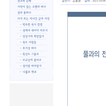
글쓴이
:
김홍윤
날짜
: 2023-10-