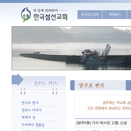
한국섬선교회
항해일지
[방주6호] 가수 박서진 고향, 신섬