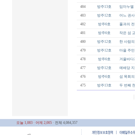
484
방주13호
임마누엘
483
방주12호
어느 권사
482
방주6호
풀과의 
481
방주6호
작은 섬 
480
방주12호
한 사람의
479
방주12호
마을 주민
478
방주6호
겨울바다
477
방주12호
예배당 지
476
방주6호
섬 목회의
475
방주13호
두 번째 
오늘 1,083
· 어제 2,005
· 전체 4,084,357