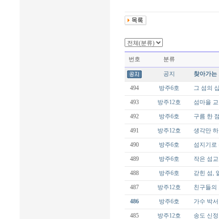
번호
분류
공지
찾아가는 
494
방주6호
그 섬의 
493
방주12호
섬마을 교
492
방주6호
구름 한 
491
방주12호
생각만 하
490
방주6호
섬지기로 
489
방주6호
작은 섬교
488
방주6호
갇힌 섬, 
487
방주12호
친구들의
486
방주6호
가수 박서
485
방주12호
송도 신정