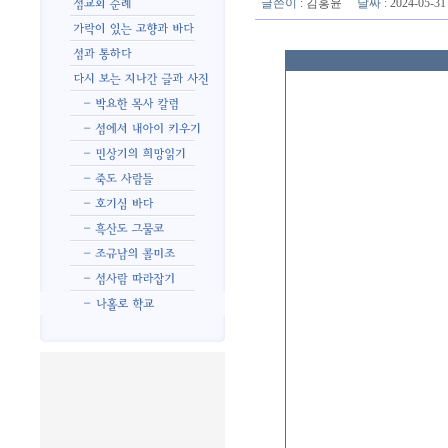
글쓴이
:
김홍윤
날짜
: 2024-05-