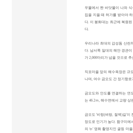
우물에서 짠 바닷물이 나와 식
집을 지을 때 허가를 받아야 
다. 이 봉화대는 최근에 복원된
다.
우리나라 최대의 감성돔 산란처
다. 남서쪽 일대의 해안 경관이
가 2,000마리가 넘을 것으로 
직포마을 앞의 해수욕장은 규모는
나며, 여수 금오도 간 정기항로
금오도와 안도를 연결하는 연도교인
는 46.2ｍ, 해수면에서 교량 상판
금오도 '비렁(벼랑, 절벽)길'
정도로 인기가 높다. 함구미에서 
의 누' 영화 촬영지인 굴등 마