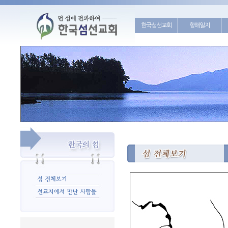
한국섬선교회
항해일지