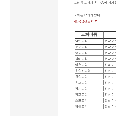
포와 두포까지 온 다음에 여기를
교회는 12개가 있다.
-한국섬선교회 ▼
교회이름
남면교회
전남 여
두모교회
전남 여
송고교회
전남 여
심미교회
전남 여
여천교회
전남 여
우학리교회
전남 여
원학교회
전남 여
유포교회
전남 여
장지교회
전남 여
직포교회
전남 여
초포교회
전남 여
항금교회
전남 여