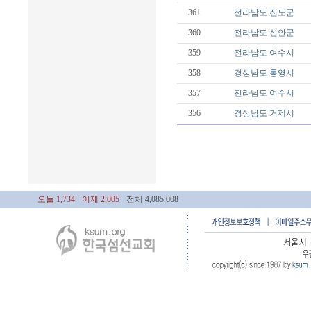
361
전라남도
진도군
360
전라남도
신안군
359
전라남도
여수시
358
경상남도
통영시
357
전라남도
여수시
356
경상남도
거제시
오늘 1,734
· 어제 2,005
· 전체 4,085,008