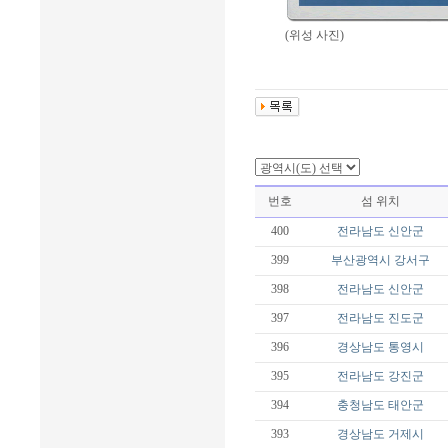
(위성 사진)
번호
섬 위치
400
전라남도
신안군
399
부산광역시
강서구
398
전라남도
신안군
397
전라남도
진도군
396
경상남도
통영시
395
전라남도
강진군
394
충청남도
태안군
393
경상남도
거제시