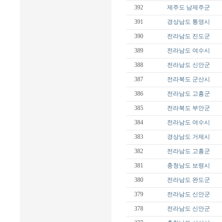
392
제주도
남제주군
391
경상남도
통영시
390
전라남도
진도군
389
전라남도
여수시
388
전라남도
신안군
387
전라북도
군산시
386
전라남도
고흥군
385
전라북도
부안군
384
전라남도
여수시
383
경상남도
거제시
382
전라남도
고흥군
381
충청남도
보령시
380
전라남도
완도군
379
전라남도
신안군
378
전라남도
신안군