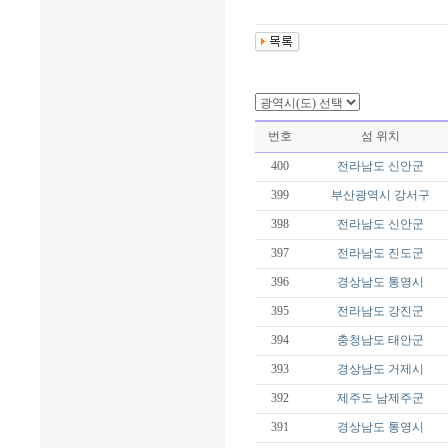
번호
섬 위치
400
전라남도
신안군
399
부산광역시
강서구
398
전라남도
신안군
397
전라남도
진도군
396
경상남도
통영시
395
전라남도
강진군
394
충청남도
태안군
393
경상남도
거제시
392
제주도
남제주군
391
경상남도
통영시