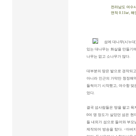
전라남도 여수시 돌
면적 0.11㎢, 
섬에 대나무(시누대
있는 대나무는 화살을 만들기에
나무는 없고 소나무가 많다.
대부분의 땅은 밭으로 경작되고
아니라 인근의 가막만 청정해역
들썩이기 시작했고, 여수항 맞
었다.
결국 섬사람들은 땅을 팔고 육지
0여 명 정도가 살았던 섬은 현
들 내외가 섬으로 들어와 부모님과
제작되어 방송을 탔다. <아버