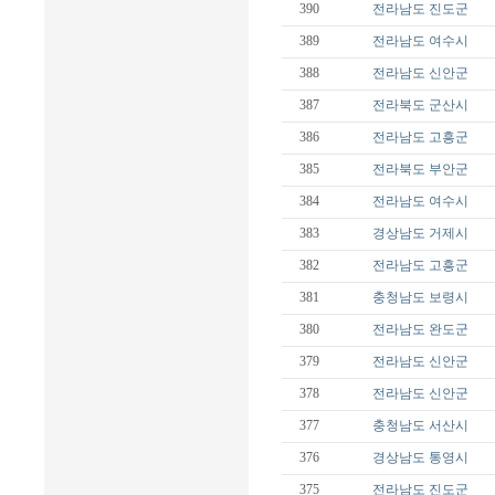
390
전라남도
진도군
389
전라남도
여수시
388
전라남도
신안군
387
전라북도
군산시
386
전라남도
고흥군
385
전라북도
부안군
384
전라남도
여수시
383
경상남도
거제시
382
전라남도
고흥군
381
충청남도
보령시
380
전라남도
완도군
379
전라남도
신안군
378
전라남도
신안군
377
충청남도
서산시
376
경상남도
통영시
375
전라남도
진도군