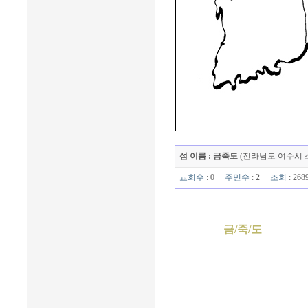
섬 이름 : 금죽도
(전라남도 여수시 
교회수
: 0
주민수
: 2
조회
: 26
금/죽/도