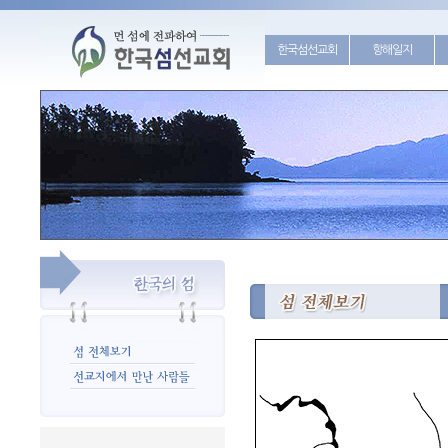
한국섬선교회
항해일지