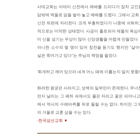
사데교회는 아데미 신전에서 예배를 드리다가 점차 교인
담밖에 벽돌로 담을 쌓아 놓고 예배를 드렸다. 그래서 교회
신전 뒤편에 자리한다. 크게 부흥하였다가 나중에 쇠퇴하
적으로는 미약한 상태였다. 사금이 출토되어 재물의 욕심이
미 신을 섬기는 우상이 많아 신앙생활을 어렵게 만들었다.
아니한 소수의 몇 명이 있어 칭찬을 듣기도 했지만 "살
실은 죽어가고 있다"는 주님의 책망을 들었다.
'회개하고 깨어 있으라 네게 어느 때에 이를는지 알지 못함이
화려한 왕궁은 사라지고, 성벽의 일부만이 존재한다. 무너진
먼지 날리는 그 폐허 속에서도 풀은 자라고 꽃은 피어나고 
에서 역사의 수레바퀴를 뒤로 돌릴 수는 없다. 하지만 그 
의 거울로 교훈 삼을 수는 있다.
-한국섬선교회 ▼