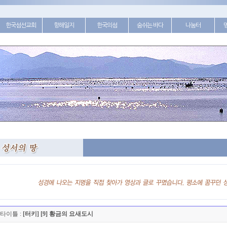
한국섬선교회
항해일지
한국의섬
숨쉬는 바다
나눔터
타이틀 :
[터키] [9] 황금의 요새도시