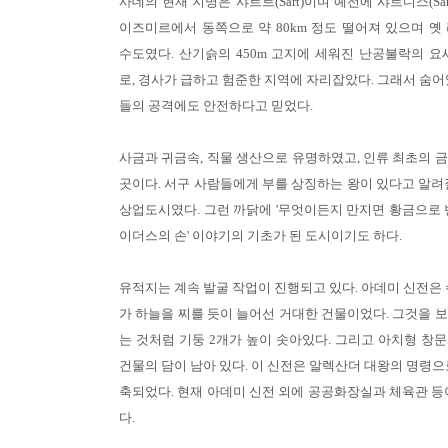
사데의 현재 지명은 샤르트(Sart)이며 예전에 샤르디스(Sard
이즈미르에서 동쪽으로 약 80km 정도 떨어져 있으며 옛
수도였다. 산기슭의 450m 고지에 세워진 난공불락의 요
로, 경사가 급하고 험준한 지역에 자리잡았다. 그래서 숨어
들의 공격에도 안전하다고 믿었다.
사금과 귀금속, 직물 생산으로 유명하였고, 인류 최초의 
곳이다. 서구 사람들에게 부를 상징하는 왕이 있다고 알려
상업도시였다. 그런 까닭에 '무엇이든지 만지면 황금으로 
이더스의 손' 이야기의 기초가 된 도시이기도 하다.
유적지는 계속 발굴 작업이 진행되고 있다. 아데미 신전은 
가 하늘을 찌를 듯이 늘어선 거대한 건물이었다. 그것을 
는 것처럼 기둥 2개가 높이 솟아있다. 그리고 아치형 창
건물의 담이 남아 있다. 이 신전은 알렉산더 대왕의 명령으
축되었다. 현재 아데미 신전 외에 공공화장실과 체육관 등
다.