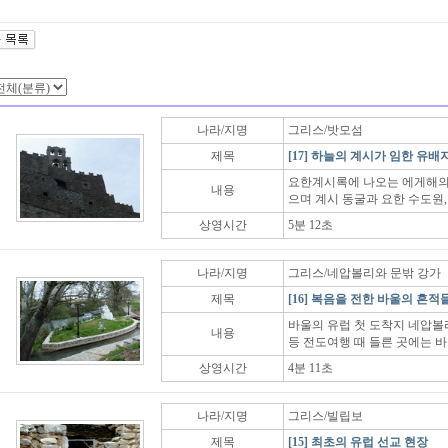
나라/지명
그리스/밧모섬
제목
[17] 하늘의 계시가 임한 유배
요한계시록에 나오는 에게해의
내용
으며 계시 동굴과 요한 수도원,
상영시간
5분 12초
나라/지명
그리스/네압볼리와 문밖 강가
제목
[16] 복음을 전한 바울의 흔적
바울의 유럽 첫 도착지 네압볼
내용
등 전도여행 때 들른 곳에는 
상영시간
4분 11초
나라/지명
그리스/빌립보
제목
[15] 최초의 유럽 선교 현장