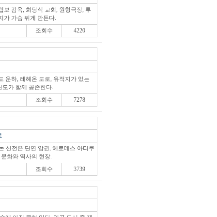
보 감옥, 회당식 교회, 원형극장, 루
지가 가슴 뛰게 만든다.
조회수
4220
 운하, 레헤온 도로, 유적지가 있는
도가 함께 공존한다.
조회수
7278
로
논 신전은 단연 압권, 헤로데스 아티쿠
 문화와 역사의 현장.
조회수
3739