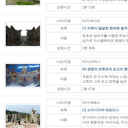
상영시간
2분 13초
나라/지명
터키/버가모
제목
[7] 의학이 발달한 화려한 왕국
최초로 양피지를 사용한 히포크
내용
심지로 아스클레피온 병원이 
상영시간
2분 38초
나라/지명
터키/서머나
제목
[6] 생명의 면류관과 순교의 
유럽의 큰 도시에 와있는 느낌
내용
교회와 그의 순교 장면을 담은
상영시간
2분 47초
나라/지명
터키/에베소
제목
[5] 소아시아의 대표도시
큰 아데미 신전이 있었던 거대
내용
시대 원형극장, 마리아집, 아고