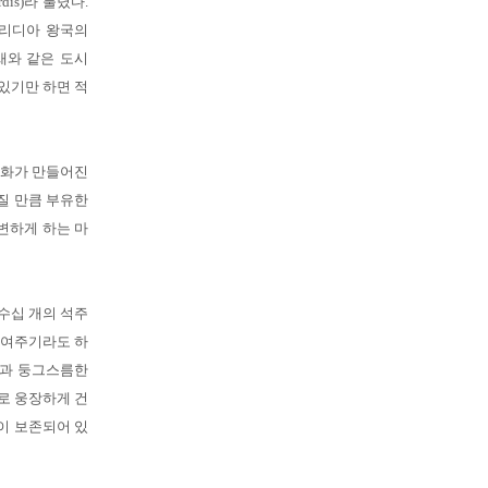
is)라 불렸다.
 리디아 왕국의
새와 같은 도시
있기만 하면 적
금화가 만들어진
질 만큼 부유한
변하게 하는 마
수십 개의 석주
보여주기라도 하
문과 둥그스름한
로 웅장하게 건
이 보존되어 있