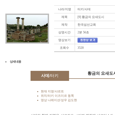
나라/지명
터키/사데
제목
[9] 황금의 요새도시
제작
한국섬선교회
상영시간
2분 56초
영상보기
조회수
3520
상세내용
황금의 요새도
사데/
터키
현재 지명/샤르트
위치/터키 이즈미르 동쪽
영상 나레이션/성우 김도현