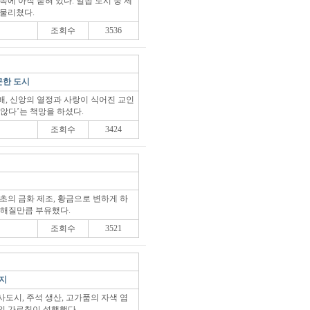
속에 아직 묻혀 있다. 일곱 도시 중 제
 물리쳤다.
조회수
3536
근한 도시
배, 신앙의 열정과 사랑이 식어진 교인
않다’는 책망을 하셨다.
조회수
3424
초의 금화 제조, 황금으로 변하게 하
전해질만큼 부유했다.
조회수
3521
번지
도시, 주석 생산, 고가품의 자색 염
의 가르침이 성행했다.