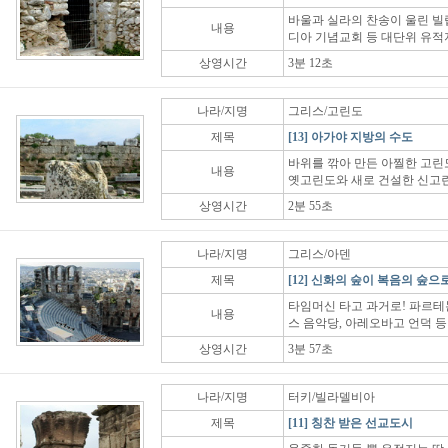
바울과 실라의 찬송이 울린 빌립
내용
디아 기념교회 등 대단위 유적
상영시간
3분 12초
나라/지명
그리스/고린도
제목
[13] 아가야 지방의 수도
바위를 깎아 만든 아찔한 고린도
내용
옛고린도와 새로 건설한 신고린
상영시간
2분 55초
나라/지명
그리스/아덴
제목
[12] 신화의 숲이 복음의 숲으
타임머신 타고 과거로! 파르테
내용
스 음악당, 아레오바고 언덕 등
상영시간
3분 57초
나라/지명
터키/빌라델비아
제목
[11] 칭찬 받은 선교도시