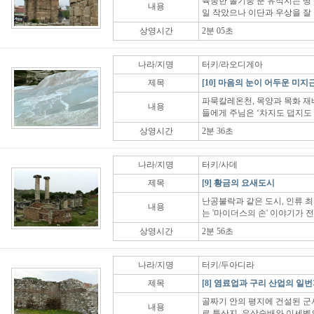
육중한 돌기둥 뿐 유적지는 땅 
내용
일 작았으나 이단과 우상을 잘
상영시간
2분 05초
나라/지명
터키/라오디게아
제목
[10] 마음의 눈이 어두운 미지
파묵칼레온천, 목양과 목화 재
내용
들에게 주님은 ‘차지도 덥지도 
상영시간
2분 36초
나라/지명
터키/사데
제목
[9] 황금의 요새도시
난공불락과 같은 도시, 인류 최
내용
는 '마이더스의 손' 이야기가 
상영시간
2분 56초
나라/지명
터키/두아디라
제목
[8] 염료업과 구리 산업의 일
골짜기 안의 평지에 건설된 군사
내용
료 특산지, 우상숭배와 이세벨