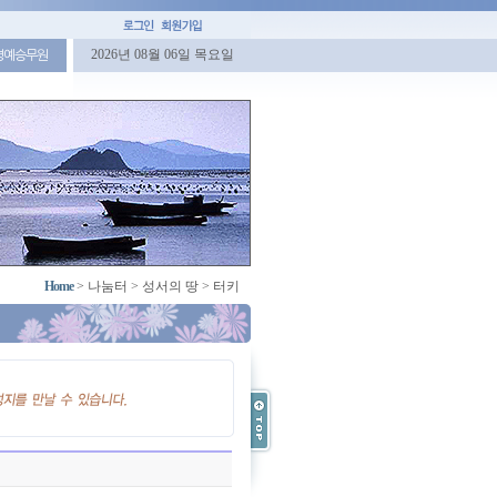
2026년 08월 06일 목요일
명예승무원
Home
>
나눔터
>
성서의 땅
>
터키