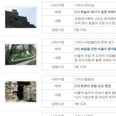
나라/지명
그리스/밧모섬
제목
[17] 하늘의 계시가 임한 유배
요한계시록에 나오는 에게해의
내용
으며 계시 동굴과 요한 수도원,
상영시간
5분 12초
나라/지명
그리스/네압볼리와 문밖 강가
제목
[16] 복음을 전한 바울의 흔적
바울의 유럽 첫 도착지 네압볼
내용
등 전도여행 때 들른 곳에는 
상영시간
4분 11초
나라/지명
그리스/빌립보
제목
[15] 최초의 유럽 선교 현장
바울과 실라의 찬송이 울린 빌립
내용
디아 기념교회 등 대단위 유적
상영시간
3분 12초