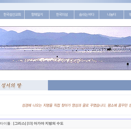
한국섬선교회
항해일지
한국의섬
숨쉬는 바다
나눔터
타이틀 :
[그리스] [13] 아가야 지방의 수도