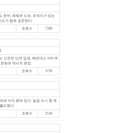
 운하, 레헤온 도로, 유적지가 있는
도가 함께 공존한다.
조회수
7280
로
논 신전은 단연 압권, 헤로데스 아티쿠
 문화와 역사의 현장.
조회수
3739
속에 아직 묻혀 있다. 일곱 도시 중 제
 물리쳤다.
조회수
3538