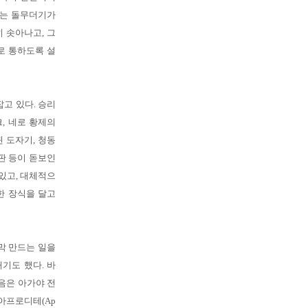
에는 돌무더기가
히 솟아나고, 그
로 통하도록 설
고 있다. 승리
, 네로 황제의
된 도자기, 청동
판 등이 돋보인
있고, 대체적으
한 장식을 달고
막 만드는 일을
기도 했다. 바
음은 아가야 전
아프로디테(Ap