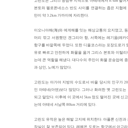
고린도는 그리스 중남부 지역으로 아테네에서 87km 떨어져
본토와 펠로폰네소스 반도 사이를 연결하는 좁은 지협에
만이 약 3.2km 가까이에 자리한다.
이오니아해(海)와 에게해를 잇는 해상교통의 요지였고, 
머리 깎고 서원했던 겐그리아 항, 서쪽에는 레기움(레카
항구를 바깥쪽에 두었다. 또한 디올코스라는 포장도로가 있
유로 빠르고 안전하게 화물을 옮겨 그리스 본토와 이탈리
는데 큰 역할을 해냈다. 대다수의 주민이 화물 운송업에 
과 상인, 노예가 많았다.
고린도는 아가야 지방의 수도로서 바울 당시의 인구가 20만
인 아테네(아덴)보다 많았다. 그러나 화려한 옛 고린도는
되고 말았다. 이후에 이 곳에서 5km 정도 떨어진 곳에 
는데 아테네 서남쪽 80km 거리에 있다.
고린도 유적은 높은 해발 고지에 위치한다. 아폴론 신전과 
장실이 잘 보존되어 있다. 레헤온 도로는 항구에서 아고