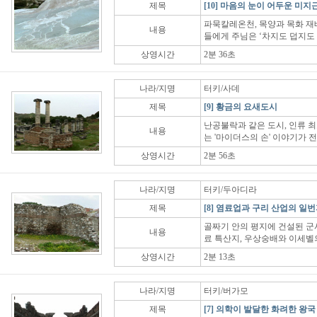
제목
[10] 마음의 눈이 어두운 미지
파묵칼레온천, 목양과 목화 재
내용
들에게 주님은 ‘차지도 덥지도 
상영시간
2분 36초
나라/지명
터키/사데
제목
[9] 황금의 요새도시
난공불락과 같은 도시, 인류 최
내용
는 '마이더스의 손' 이야기가 
상영시간
2분 56초
나라/지명
터키/두아디라
제목
[8] 염료업과 구리 산업의 일
골짜기 안의 평지에 건설된 군사
내용
료 특산지, 우상숭배와 이세벨
상영시간
2분 13초
나라/지명
터키/버가모
제목
[7] 의학이 발달한 화려한 왕국