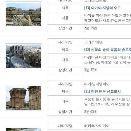
나라/지명
그리스/고린도
제목
[13] 아가야 지방의 수도
바위를 깎아 만든 아찔한 고린도
내용
옛고린도와 새로 건설한 신고린
상영시간
2분 55초
나라/지명
그리스/아덴
제목
[12] 신화의 숲이 복음의 숲으
타임머신 타고 과거로! 파르테
내용
스 음악당, 아레오바고 언덕 등
상영시간
3분 57초
나라/지명
터키/빌라델비아
제목
[11] 칭찬 받은 선교도시
육중한 돌기둥 뿐 유적지는 땅 
내용
일 작았으나 이단과 우상을 잘
상영시간
2분 05초
나라/지명
터키/라오디게아