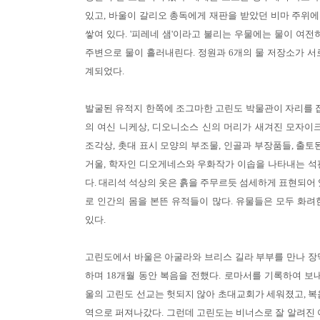
있고, 바울이 갈리오 총독에게 재판을 받았던 비마 주위
쌓여 있다. '피레네 샘'이라고 불리는 우물에는 물이 여전
주변으로 물이 흘러내린다. 정원과 6개의 물 저장소가 서
계되었다.
발굴된 유적지 한쪽에 조그마한 고린도 박물관이 자리를 잡
의 여신 니케상, 디오니소스 신의 머리가 새겨진 모자이크
조각상, 촛대 표시 모양의 부조물, 인골과 부장품들, 출토
거울, 학자인 디오게네스와 우화작가 이솝을 나타내는 석
다. 대리석 석상의 옷은 흙을 주무르듯 섬세하게 표현되어 
로 인간의 몸을 본뜬 유적들이 많다. 유물들은 모두 화려
있다.
고린도에서 바울은 아굴라와 브리스 길라 부부를 만나 장
하며 18개월 동안 복음을 전했다. 로마서를 기록하여 보내
울의 고린도 선교는 헛되지 않아 초대교회가 세워졌고, 복
역으로 퍼져나갔다. 그런데 고린도는 비너스로 잘 알려진 