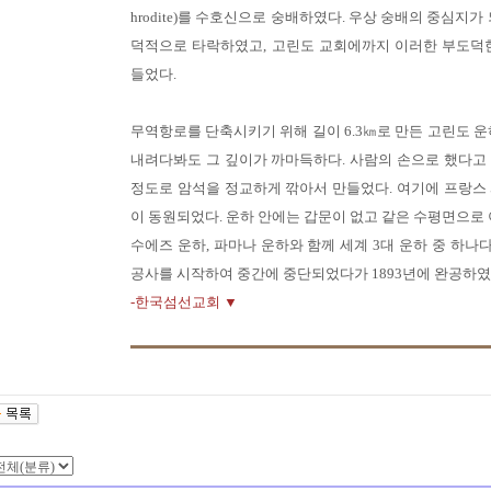
hrodite)를 수호신으로 숭배하였다. 우상 숭배의 중심지가
덕적으로 타락하였고, 고린도 교회에까지 이러한 부도덕
들었다.
무역항로를 단축시키기 위해 길이 6.3㎞로 만든 고린도 운
내려다봐도 그 깊이가 까마득하다. 사람의 손으로 했다고
정도로 암석을 정교하게 깎아서 만들었다. 여기에 프랑스
이 동원되었다. 운하 안에는 갑문이 없고 같은 수평면으로 
수에즈 운하, 파마나 운하와 함께 세계 3대 운하 중 하나다
공사를 시작하여 중간에 중단되었다가 1893년에 완공하였
-한국섬선교회 ▼