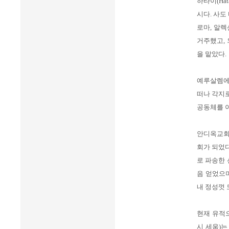
하타이(Ha
시다. 사
로마, 알렉
거주했고, 
을 맡았다.
예루살렘에
떠나 각지로
공동체를 
안디옥교회
회가 되었다
로 파송한 
음 얻었으
내 정성껏 
현재 유적
시 세움)