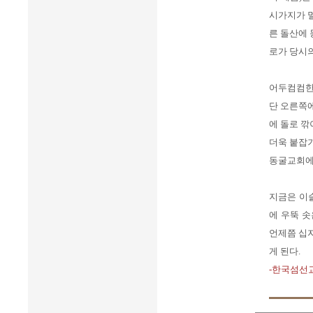
시가지가 
른 돌산에 
로가 당시의
어두컴컴한 
단 오른쪽에
에 돌로 깎
더욱 붙잡기
동굴교회에만
지금은 이
에 우뚝 솟
언제쯤 십자
게 된다.
-한국섬선